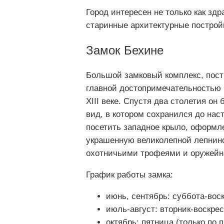
Город интересен не только как зд
старинные архитектурные построй
Замок Бехине
Большой замковый комплекс, пост
главной достопримечательностью Б
XIII веке. Спустя два столетия о
вид, в котором сохранился до нас
посетить западное крыло, оформле
украшенную великолепной лепниной
охотничьими трофеями и оружейн
График работы замка:
июнь, сентябрь: суббота-воск
июль-август: вторник-воскрес
октябрь: пятница (только по 