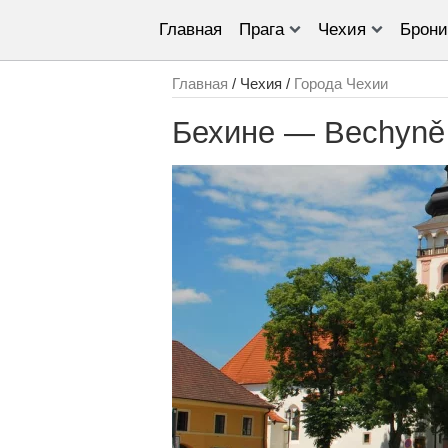
Главная
Прага
Чехия
Брони
Главная
/ Чехия /
Города Чехии
Бехине — Bechyně