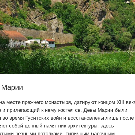
 Марии
а месте прежнего монастыря, датируют концом XIII век
 и прилегающий к нему костел св. Девы Марии были
 во время Гуситских войн и восстановлены лишь после
яет собой ценный памятник архитектуры: здесь
атыми резными потолками, типичным барочным