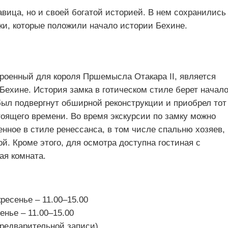
равица, но и своей богатой историей. В нем сохранились
ки, которые положили начало истории Бехине.
роенный для короля Пршемысла Отакара II, является
ехине. История замка в готическом стиле берет начало
н был подвергнут обширной реконструкции и приобрел тот
тоящего времени. Во время экскурсии по замку можно
нное в стиле ренессанса, в том числе спальню хозяев,
. Кроме этого, для осмотра доступна гостиная с
ая комната.
ресенье – 11.00–15.00
енье – 11.00–15.00
предварительной записи)