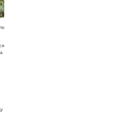
ло
ся
ла
ду