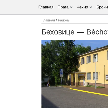
Главная
Прага
Чехия
Брони
Главная
/
Районы
Беховице — Běcho