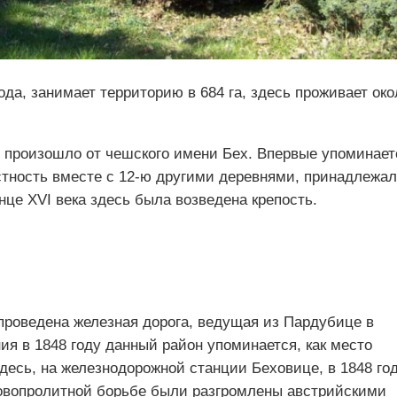
ода, занимает территорию в 684 га, здесь проживает око
е произошло от чешского имени Бех. Впервые упоминает
естность вместе с 12-ю другими деревнями, принадлежа
нце XVI века здесь была возведена крепость.
проведена железная дорога, ведущая из Пардубице в
ния в 1848 году данный район упоминается, как место
десь, на железнодорожной станции Беховице, в 1848 го
ровопролитной борьбе были разгромлены австрийскими