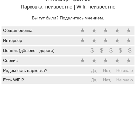
Парковка: неизвестно
|
Wifi: неизвестно
Вы тут были? Поделитесь мнением.
★
★
★
★
★
Общая оценка
★
★
★
★
★
Интерьер
$
$
$
$
$
Ценник (дёшево - дорого)
★
★
★
★
★
Сервис
Рядом есть парковка?
Да
,
Нет
,
Не знаю
Есть WiFi?
Да
,
Нет
,
Не знаю