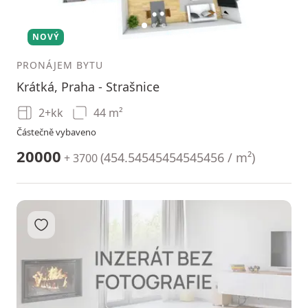
1
2
3
NOVÝ
PRONÁJEM BYTU
Krátká, Praha - Strašnice
2+kk
44 m²
Částečně vybaveno
20000
(
454.54545454545456 / m²
)
+ 3700
Přidat do oblíbených