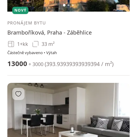
1
2
3
NOVÝ
PRONÁJEM BYTU
Bramboříková, Praha - Záběhlice
1+kk
33 m²
Částečně vybaveno • Výtah
13000
(
393.93939393939394 / m²
)
+ 3000
Přidat do oblíbených