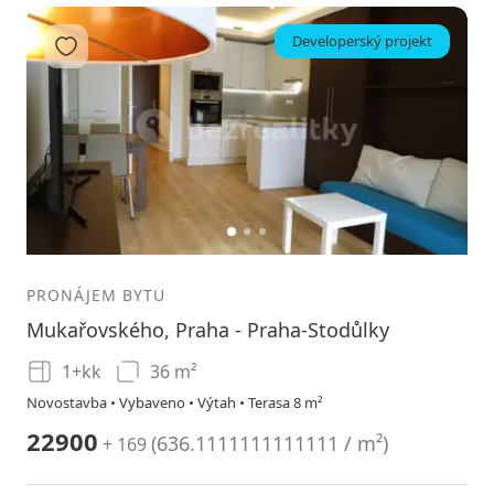
Developerský projekt
Přidat do oblíbených
1
2
3
PRONÁJEM BYTU
Mukařovského, Praha - Praha-Stodůlky
1+kk
36 m²
Novostavba • Vybaveno • Výtah • Terasa 8 m²
22900
(
636.1111111111111 / m²
)
+ 169