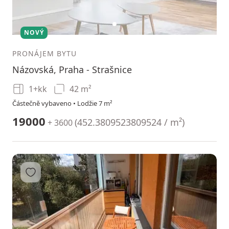
1
NOVÝ
PRONÁJEM BYTU
Názovská, Praha - Strašnice
1+kk
42 m²
Částečně vybaveno • Lodžie 7 m²
19000
(
452.3809523809524 / m²
)
+ 3600
Přidat do oblíbených