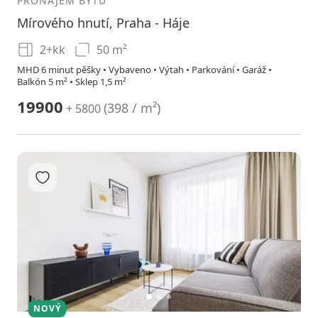
PRONÁJEM BYTU
Mírového hnutí, Praha - Háje
2+kk
50 m²
MHD 6 minut pěšky • Vybaveno • Výtah • Parkování • Garáž •
Balkón 5 m² • Sklep 1,5 m²
19900
(
398 / m²
)
+ 5800
Přidat do oblíbených
1
2
3
NOVÝ