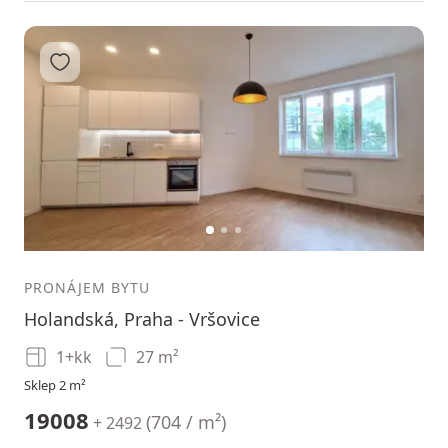
Přidat do oblíbených
1
2
3
PRONÁJEM BYTU
Holandská, Praha - Vršovice
1+kk
27 m²
Sklep 2 m²
19008
(
704 / m²
)
+ 2492