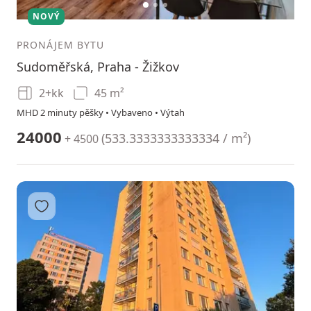
1
2
3
NOVÝ
PRONÁJEM BYTU
Sudoměřská, Praha - Žižkov
2+kk
45 m²
MHD 2 minuty pěšky • Vybaveno • Výtah
24000
(
533.3333333333334 / m²
)
+ 4500
Přidat do oblíbených