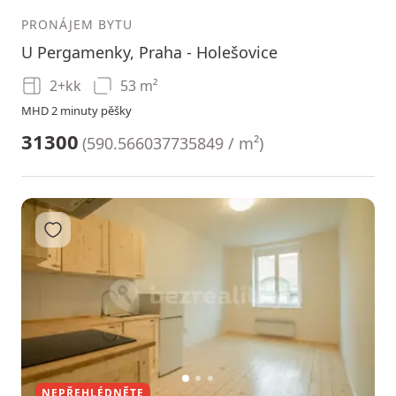
PRONÁJEM BYTU
U Pergamenky, Praha - Holešovice
2+kk
53 m²
MHD 2 minuty pěšky
31300
(
590.566037735849 / m²
)
Přidat do oblíbených
1
2
3
NEPŘEHLÉDNĚTE