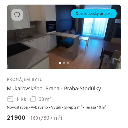
Developerský projekt
Přidat do oblíbených
1
2
3
PRONÁJEM BYTU
Mukařovského, Praha - Praha-Stodůlky
1+kk
30 m²
Novostavba • Vybaveno • Výtah • Sklep 2 m² • Terasa 10 m²
21900
(
730 / m²
)
+ 169