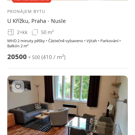
PRONÁJEM BYTU
U Křížku, Praha - Nusle
2+kk
50 m²
MHD 2 minuty pěšky • Částečně vybaveno • Výtah • Parkování •
Balkón 2 m²
20500
(
410 / m²
)
+ 500
Přidat do oblíbených