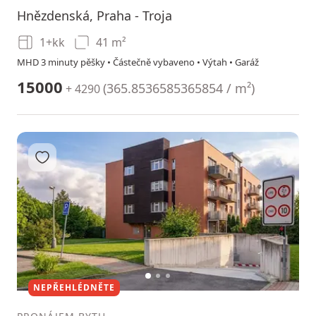
Hnězdenská, Praha - Troja
1+kk
41 m²
MHD 3 minuty pěšky • Částečně vybaveno • Výtah • Garáž
15000
(
365.8536585365854 / m²
)
+ 4290
Přidat do oblíbených
1
2
3
NEPŘEHLÉDNĚTE