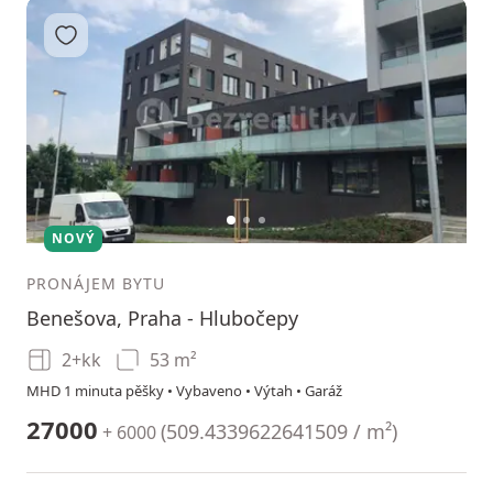
Přidat do oblíbených
1
2
3
NOVÝ
PRONÁJEM BYTU
Benešova, Praha - Hlubočepy
2+kk
53 m²
MHD 1 minuta pěšky • Vybaveno • Výtah • Garáž
27000
(
509.4339622641509 / m²
)
+ 6000