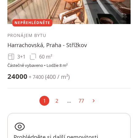
1
2
3
NEPŘEHLÉDNĚTE
PRONÁJEM BYTU
Harrachovská, Praha - Střížkov
3+1
60 m²
Částečně vybaveno • Lodžie 8 m²
24000
(
400 / m²
)
+ 7400
1
2
…
77
Aktuální
Další
Prohlédněte si další nemovitosti