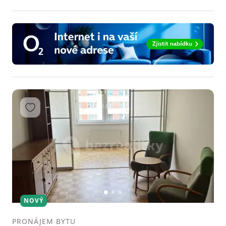
Přidat do oblíbených
1
2
3
NOVÝ
PRONÁJEM BYTU