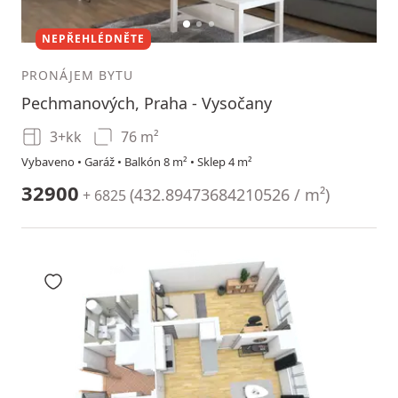
1
2
3
NEPŘEHLÉDNĚTE
PRONÁJEM BYTU
Pechmanových, Praha - Vysočany
3+kk
76 m²
Vybaveno • Garáž • Balkón 8 m² • Sklep 4 m²
32900
(
432.89473684210526 / m²
)
+ 6825
Přidat do oblíbených