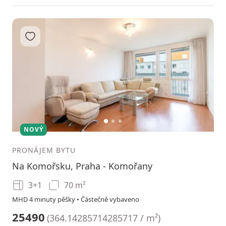
Přidat do oblíbených
1
2
3
NOVÝ
PRONÁJEM BYTU
Na Komořsku, Praha - Komořany
3+1
70 m²
MHD 4 minuty pěšky • Částečně vybaveno
25490
(
364.14285714285717 / m²
)