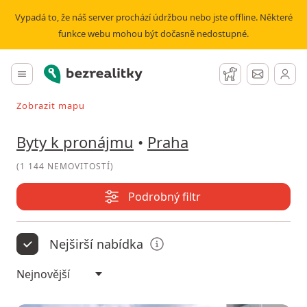
Pronájem bytu Praha | Bezrealitky
Vypadá to, že náš server prochází údržbou nebo jste offline. Některé
funkce webu mohou být dočasně nedostupné.
Bezrealitky
Hlavní menu
Hlídací pes
Zprávy
Zobrazit mapu
Vyhledávat při pohybu v mapě
Byty k pronájmu
•
Praha
(
1 144 NEMOVITOSTÍ
)
Podrobný filtr
Nejširší nabídka