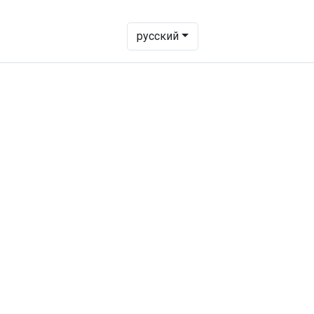
- Change language to transl
русский