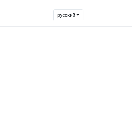
- Change language to transl
русский