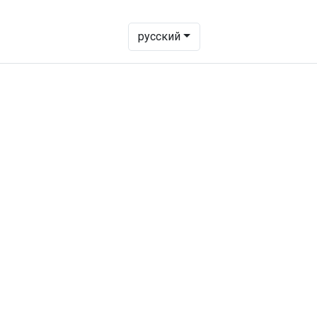
- Change language to transl
русский